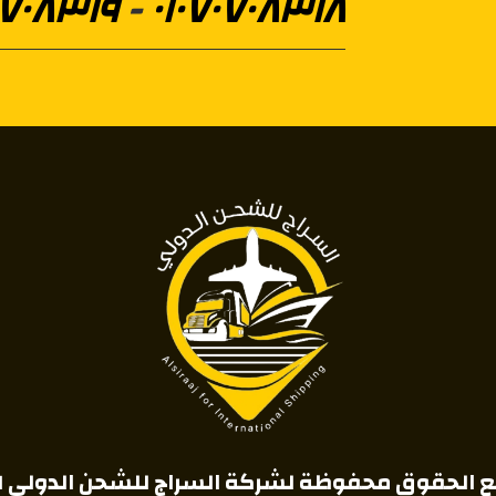
٠٧٠٨٣١٩
-
٠١٠٧٠٧٠٨٣١٨
 الحقوق محفوظة لشركة السراج للشحن الدولي ٢٠٢٦