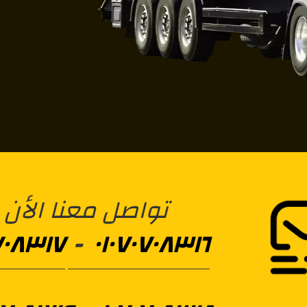
تواصل معنا الأن
٧٠٨٣١٧
-
٠١٠٧٠٧٠٨٣١٦