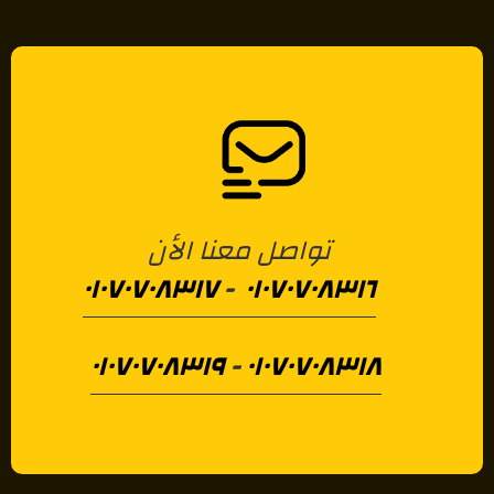
تواصل معنا الأن
٠١٠٧٠٧٠٨٣١٧
-
٠١٠٧٠٧٠٨٣١٦
٠١٠٧٠٧٠٨٣١٩
-
٠١٠٧٠٧٠٨٣١٨