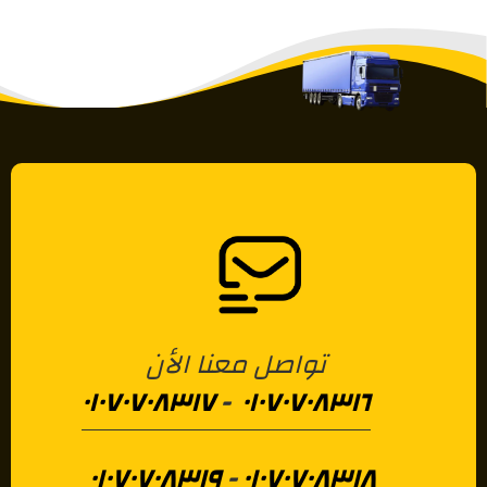
تواصل معنا الأن
٠١٠٧٠٧٠٨٣١٧
-
٠١٠٧٠٧٠٨٣١٦
٠١٠٧٠٧٠٨٣١٩
-
٠١٠٧٠٧٠٨٣١٨