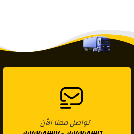
تواصل معنا الأن
٠١٠٧٠٧٠٨٣١٧
-
٠١٠٧٠٧٠٨٣١٦