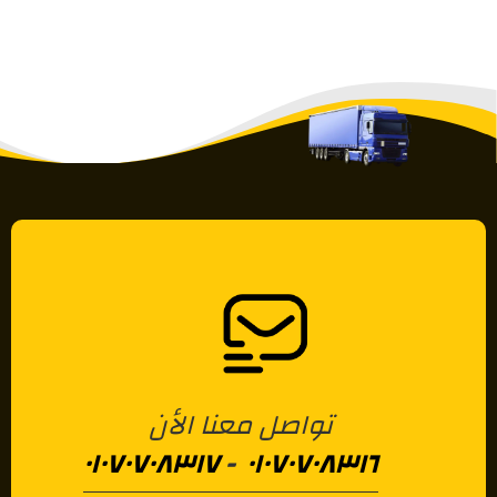
تواصل معنا الأن
٠١٠٧٠٧٠٨٣١٧
-
٠١٠٧٠٧٠٨٣١٦