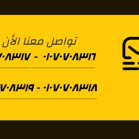
تواصل معنا الأن
٧٠٨٣١٧
-
٠١٠٧٠٧٠٨٣١٦
٠٧٠٨٣١٩
-
٠١٠٧٠٧٠٨٣١٨