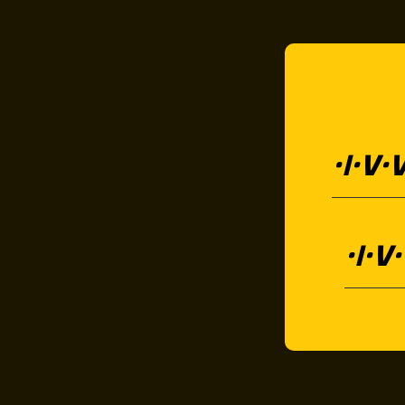
٠١٠٧٠
٠١٠٧