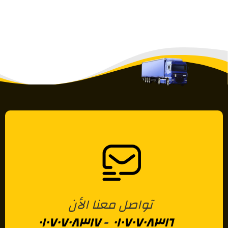
تواصل معنا الأن
٠١٠٧٠٧٠٨٣١٧
-
٠١٠٧٠٧٠٨٣١٦