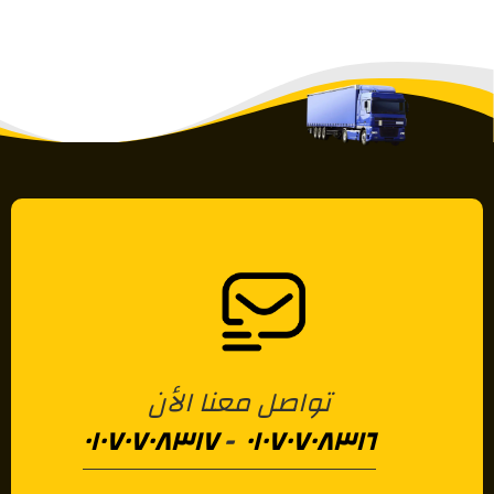
تواصل معنا الأن
٠١٠٧٠٧٠٨٣١٧
-
٠١٠٧٠٧٠٨٣١٦