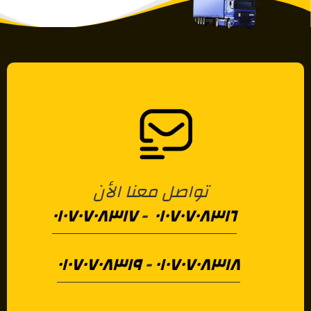
تواصل معنا الأن
٠١٠٧٠٧٠٨٣١٧
-
٠١٠٧٠٧٠٨٣١٦
٠١٠٧٠٧٠٨٣١٩
-
٠١٠٧٠٧٠٨٣١٨