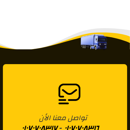
تواصل معنا الأن
٠١٠٧٠٧٠٨٣١٧
-
٠١٠٧٠٧٠٨٣١٦