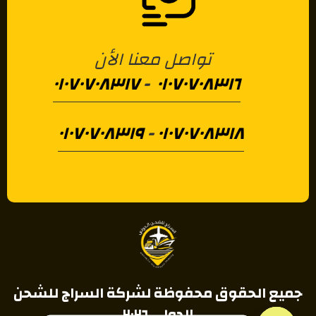
تواصل معنا الأن
٠١٠٧٠٧٠٨٣١٧
-
٠١٠٧٠٧٠٨٣١٦
٠١٠٧٠٧٠٨٣١٩
-
٠١٠٧٠٧٠٨٣١٨
جميع الحقوق محفوظة لشركة السراج للشحن
الدولي ٢٠٢٦