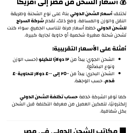
💰 أسعار الشحن من مصر إلى أمريكا
تختلف
أسعار الشحن الدولي
بناءً على نوع الشحنة وطريقة
النقل والوزن والمسافة. ومع ذلك، تقدم
شركة السراج
للشحن الدولي
خطط أسعار مرنة لتناسب الجميع، سواء كنت
تشحن شحنة صغيرة شخصية أو حاوية تجارية كبيرة.
أمثلة على الأسعار التقريبية:
الشحن الجوي: يبدأ من
١٢ دولارًا للكيلو
(حسب الوزن
ونوع البضائع).
الشحن البحري: يبدأ من
٢٥٠٠ إلى ٤٠٠٠ دولار للحاوية ٤٠
قدم
، حسب الوجهة.
كما توفر الشركة خدمة
حساب تكلفة الشحن الدولي
إلكترونيًا، لتمكين العميل من معرفة التكلفة قبل الشحن
بكل شفافية.
🏢 مكاتب الشحن الدولي في مصر