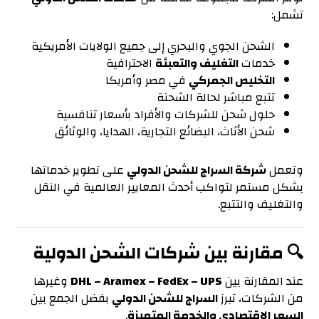
تشمل:
الشحن الجوي والبحري إلى جميع الولايات الأمريكية
خدمات
التغليف والتعبئة
الاحترافية
التخليص الجمركي
في مصر وأمريكا
تتبع مباشر لحالة الشحنة
حلول شحن للشركات والأفراد بأسعار تنافسية
شحن الأثاث، البضائع التجارية، الهدايا، والوثائق
وتعمل
شركة السراج للشحن الدولي
على تطوير خدماتها
بشكل مستمر لتواكب أحدث المعايير العالمية في النقل
والتغليف والتتبع.
🔍 مقارنة بين شركات الشحن الدولية
عند المقارنة بين
DHL – Aramex – FedEx – UPS
وغيرها
من الشركات، تبرز
السراج للشحن الدولي
بفضل الجمع بين
السعر الاقتصادي والخدمة المتميزة
.