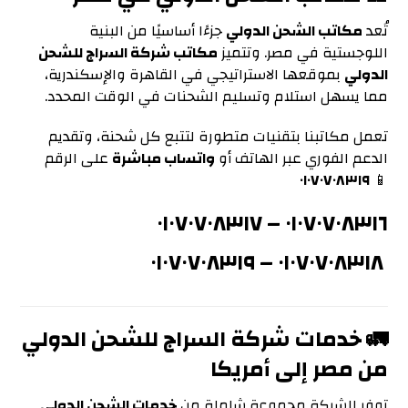
تُعد
مكاتب الشحن الدولي
جزءًا أساسيًا من البنية
اللوجستية في مصر. وتتميز
مكاتب شركة السراج للشحن
الدولي
بموقعها الاستراتيجي في القاهرة والإسكندرية،
مما يسهل استلام وتسليم الشحنات في الوقت المحدد.
تعمل مكاتبنا بتقنيات متطورة لتتبع كل شحنة، وتقديم
الدعم الفوري عبر الهاتف أو
واتساب مباشرة
على الرقم
٠١٠٧٠٧٠٨٣١٩
📱
٠١٠٧٠٧٠٨٣١٧
–
٠١٠٧٠٧٠٨٣١٦
٠١٠٧٠٧٠٨٣١٩
–
٠١٠٧٠٧٠٨٣١٨
🚛 خدمات شركة السراج للشحن الدولي
من مصر إلى أمريكا
توفر الشركة مجموعة شاملة من
خدمات الشحن الدولي