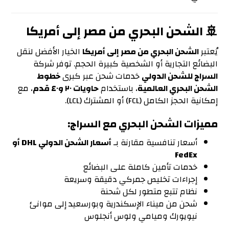
🚢 الشحن البحري من مصر إلى أمريكا
يُعتبر
الشحن البحري من مصر إلى أمريكا
الخيار الأفضل لنقل
البضائع التجارية أو الشخصية كبيرة الحجم. توفر شركة
السراج للشحن الدولي
خدمات شحن عبر كبرى
خطوط
الشحن البحري العالمية
، باستخدام
حاويات ٢٠ و٤٠ قدم
، مع
إمكانية الحجز الكامل (FCL) أو المشترك (LCL).
مميزات الشحن البحري مع السراج:
أسعار تنافسية مقارنة بـ
أسعار الشحن الدولي
DHL
أو
FedEx
خدمات تأمين كاملة على البضائع
إجراءات تخليص جمركي دقيقة وسريعة
نظام تتبع متطور لكل شحنة
شحن من ميناء الإسكندرية وبورسعيد إلى موانئ
نيويورك وميامي ولوس أنجلوس