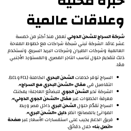
خبرة محلية
وعلاقات عالمية
شركة السراج للشحن الدولي
تعمل منذ أكثر من خمسة
عشر عامًا. الشركة تبني شبكة شراكات مع خطوط الملاحة
العالمية وشركات الطيران وشركات البريد السريع، وتستخدم
ذلك لتقديم حلول تناسب التاجر المصري والمستورد الأجنبي
معًا.
السراج توفر خدمات
الشحن البحري
الكاملة (FCL و LCL).
التفاصيل في
مقال «الشحن البحري مع السراج»
.
الشركة تدير
الشحن الجوي
للبضائع العاجلة؛ يمكنك
معرفة الخطوات عبر
مقال «الشحن الجوي الدولي»
.
السراج تقدّم حلول
الشحن البري
داخل مصر وربط
الموانئ بالمصانع؛ انظر
دليل «الشحن البري»
.
فريق الدعم يجيب على استفسارات الأسعار عبر
صفحة
«اتصل بنا»
خلال دقائق.