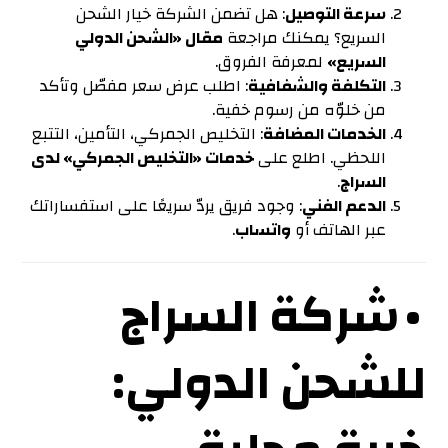
سرعة التوصيل
: هل تضمن الشركة خيار الشحن
السريع؟ يمكنك مراجعة
مقال «الشحن الدولي
السريع»
لمعرفة الفروق.
التكلفة والشفافية
: اطلب عرض سعر مفصّل وتأكد
من خلوّه من رسوم خفية.
الخدمات المضافة
: التخليص الجمركي، التأمين، التتبع
اللحظي. اطلع على
خدمات «التخليص الجمركي» لدى
السراج
.
الدعم الفني
: وجود فريق يردّ سريعًا على استفساراتك
عبر الهاتف أو
واتساب
.
• شركة السراج
للشحن الدولي: