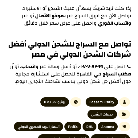
إذا كنت تريد شريكًا يسهِّل عليك التصدير أو الاستيراد،
تواصل الآن مع فريق السراج عبر
نموذج الاتصال
أو عبر
واتساب الفوري
واحصل على عرض سعر خلال دقائق.
تواصل مع السراج للشحن الدولي أفضل
شركات الشحن الدولي في مصر
📞 اتصل على
٠١٠٧٠٧٠٨٣١٩
، أو أرسل رسالة عبر
واتساب
، أو زُر
مكتب السراج
في القاهرة لتحصل على استشارة مجانية
حول أفضل حل شحن دولي يناسب نشاطك التجاري اليوم.
Bassam Elsaify
يونيو ٢٢, ٢٠٢٥
خدمات الشحن
Aramex
DHL
FedEx
أسعار البريد المصري الدولي