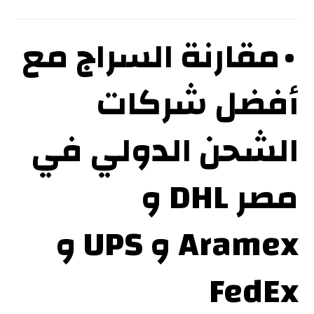
• مقارنة السراج مع
أفضل شركات
الشحن الدولي في
مصر
DHL
و
Aramex
و
UPS
و
FedEx