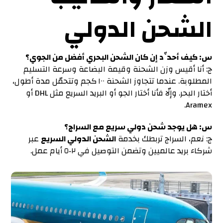
الشحن الدولي
س: كيف أحدِّد إن كان الشحن البحري أفضل من الجوي؟
ج: أنا أقيس وزن الشحنة وقيمة البضاعة وسرعة التسليم
المطلوبة. عندما تتجاوز الشحنة ١٠٠ كجم وتتحمّل مدة أطول،
أختار البحر. وإلّا فأنا أختار الجو أو البريد السريع مثل DHL أو
Aramex.
س: هل يوجد شحن دولي سريع مع السراج؟
ج: نعم، السراج تربطك بخدمة
الشحن الدولي السريع
عبر
شركاء بريد عالميين وتضمن التوصيل في ٢‑٥ أيام عمل.