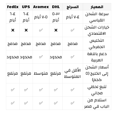
المعيار
السراج
DHL
Aramex
UPS
FedEx
سرعة الشحن
٣‑٥
٤‑٦
٤‑٦
٤‑٧ أيام
٥‑٧ أيام
القياسي
أيام
أيام
أيام
خيارات الشحن
❌
❌
✅
❌
✅
الاقتصادي
التخليص
مدمج
مدمج
مدمج
مدمج
مدمج
الجمركي
دعم باللغة
✅
محدود
✅
محدود
محدود
العربية
أسعار الشحن
الأقل في
إلى الخليج (٥
مرتفع
متوسط
مرتفع
مرتفع
المتوسط
كجم)
تتبع لحظي
✅
✅
✅
✅
✅
مجاني
استلام من
✅
✅
✅
✅
✅
الباب في مصر