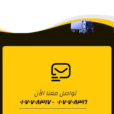
تواصل معنا الأن
٠١٠٧٠٧٠٨٣١٧
-
٠١٠٧٠٧٠٨٣١٦