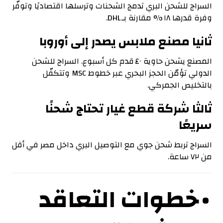
السراج للشحن البري تدمج الشحنات وترسلها اقتصاديًا وتوفّر
وفرة قدرها ١٨ % مقارنة بـ DHL.
ثانيا مصنع ملابس يصدر إلى أوروبا
المصنع يشحن حاوية ٤٠ قدم كل أسبوع. السراج للشحن
الدولي تؤمّن الحجز البحري عبر خطوط MSC وتتكفّل
بالتخليص الجمركي.
ثالثا شركة قطع غيار تحتاج شحنًا
سريعًا
السراج تربط شحن جوي مع التوصيل البري داخل مصر في أقل
من ٧٢ ساعة.
• خطوات التعاقد